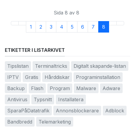
Sida 8 av 8
1
2
3
4
5
6
7
8
ETIKETTER I LISTARKIVET
Tipslistan
Terminaltricks
Digitalt skapande-listan
IPTV
Gratis
Hårddiskar
Programinstallation
Backup
Flash
Program
Malware
Adware
Antivirus
Typsnitt
Installatera
SparaPåDatatrafik
Annonsblockerare
Adblock
Bandbredd
Telemarketing