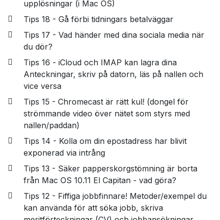
upplösningar (i Mac OS)
Tips 18 - Gå förbi tidningars betalväggar
Tips 17 - Vad händer med dina sociala media när
du dör?
Tips 16 - iCloud och IMAP kan lagra dina
Anteckningar, skriv på datorn, läs på nallen och
vice versa
Tips 15 - Chromecast är rätt kul! (dongel för
strömmande video över nätet som styrs med
nallen/paddan)
Tips 14 - Kolla om din epostadress har blivit
exponerad via intrång
Tips 13 - Säker papperskorgstömning är borta
från Mac OS 10.11 El Capitan - vad göra?
Tips 12 - Fiffiga jobbfinnare! Metoder/exempel du
kan använda för att söka jobb, skriva
meritförteckningar (CV) och jobbansökningar