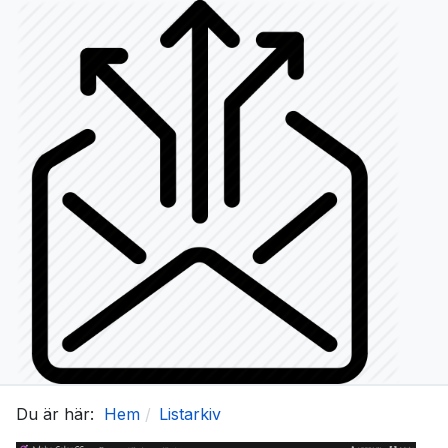
Du är här:
Hem
Listarkiv