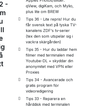
Apples Photos/Bilder:
2 -
qView, digiKam, och Mylio,
Om
plus lite om BREW
Tips 36 - Lite repris! Hur du
u
får svensk text på tyska TV-
ll
kanalens ZDF's tv-serier
(tex den som utspelar sig i
e
vackra skärgården)
ig
Tips 35 - Hur du laddar hem
å
filmer med terminalen med
Youtube-DL + skyddar din
tt
anonymitet med VPN eller
Proxies
Tips 34 - Avancerade och
gratis program för
videoredigering
Tips 33 - Reparera en
hårddisk med terminalen