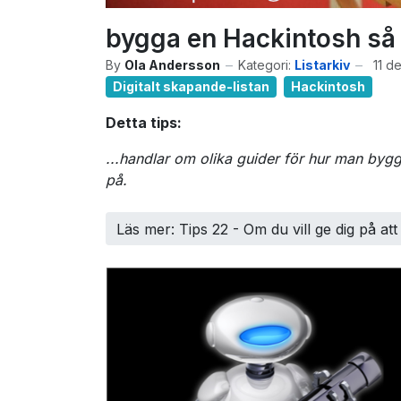
bygga en Hackintosh så 
By
Ola Andersson
Kategori:
Listarkiv
11 d
Digitalt skapande-listan
Hackintosh
Detta tips:
...handlar om olika guider för hur man b
på.
Läs mer: Tips 22 - Om du vill ge dig på at