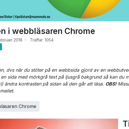
en i webbläsaren Chrome
ebruari 2018
Träffar: 1054
en, dvs när du stöter på en webbsida gjord av en webbutve
 en sida med mörkgrå text på ljusgrå bakgrund så kan du 
i) ändra kontrasten på sidan så den går att läsa.
OBS!
Missa
 mailet.
bbläsaren Chrome
T