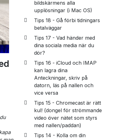
bildskärmens alla
upplösningar (i Mac OS)
Tips 18 - Gå förbi tidningars
betalväggar
Tips 17 - Vad händer med
dina sociala media när du
dör?
med
Tips 16 - iCloud och IMAP
kan lagra dina
Anteckningar, skriv på
datorn, läs på nallen och
vice versa
Tips 15 - Chromecast är rätt
kul! (dongel för strömmande
 du
video över nätet som styrs
med nallen/paddan)
skapa
Tips 14 - Kolla om din
ur man