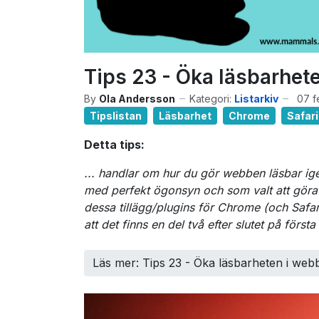
Tips 23 - Öka läsbarhet
By
Ola Andersson
Kategori:
Listarkiv
07 f
Tipslistan
Läsbarhet
Chrome
Safari
Detta tips:
... handlar om hur du gör webben läsbar ig
med perfekt ögonsyn och som valt att göra
dessa tillägg/plugins för Chrome (och Safar
att det finns en del två efter slutet på första
Läs mer: Tips 23 - Öka läsbarheten i we