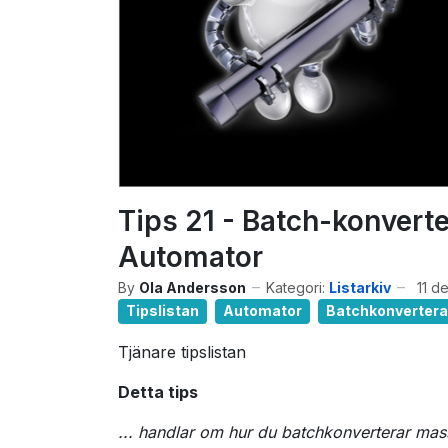
Tips 21 - Batch-konverte
Automator
By
Ola Andersson
Kategori:
Listarkiv
11 d
Tipslistan
Automator
Batchkonvertera
Tjänare tipslistan
Detta tips
... handlar om hur du batchkonverterar mas