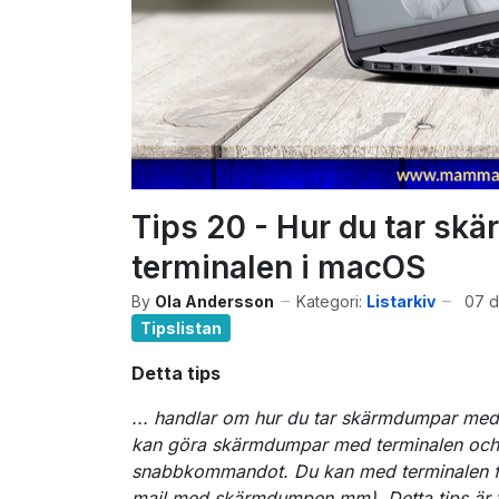
Tips 20 - Hur du tar s
terminalen i macOS
By
Ola Andersson
Kategori:
Listarkiv
07 
Tipslistan
Detta tips
... handlar om hur du tar skärmdumpar med
kan göra skärmdumpar med terminalen och då
snabbkommandot. Du kan med terminalen få: 
mail med skärmdumpen mm). Detta tips är ty