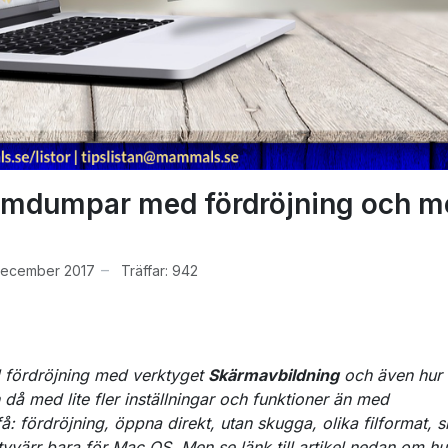
kärmdumpar med fördröjning och 
december 2017
Träffar: 942
 fördröjning med verktyget
Skärmavbildning
och även hur
 med lite fler inställningar och funktioner än med
fördröjning, öppna direkt, utan skugga, olika filformat, 
värr bara för Mac OS. Men se länk till artikel nedan om h