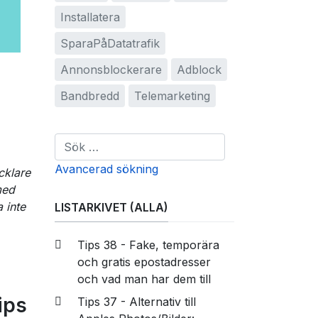
Installatera
SparaPåDatatrafik
Annonsblockerare
Adblock
Bandbredd
Telemarketing
Sök i listarkivet
Avancerad sökning
cklare
med
 inte
LISTARKIVET (ALLA)
Tips 38 - Fake, temporära
och gratis epostadresser
och vad man har dem till
ips
Tips 37 - Alternativ till